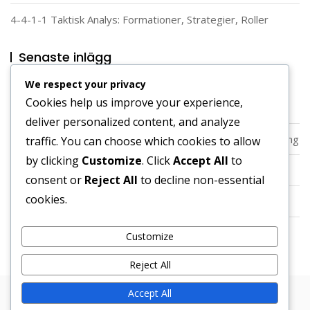
4-4-1-1 Taktisk Analys: Formationer, Strategier, Roller
Senaste inlägg
We respect your privacy
4-4-1-1 Formationens Utveckling: Historiska Förändringar,
Cookies help us improve your experience,
Moderna Taktiker
deliver personalized content, and analyze
4-4-1-1 formationsprinciper: Avstånd, Rörelse, Positionering
traffic. You can choose which cookies to allow
by clicking
Customize
. Click
Accept All
to
4-4-1-1 Taktisk Utveckling: Träning, Strategier, Tekniker
consent or
Reject All
to decline non-essential
cookies.
4-4-1-1 Formationstaktik: Avstånd, Rörelse, Positionering
4-4-1-1 Taktisk Analys: Formationer, Strategier, Roller
Customize
Reject All
Accept All
Copyright © 2026 Bosa. Powered by
Bosa Themes