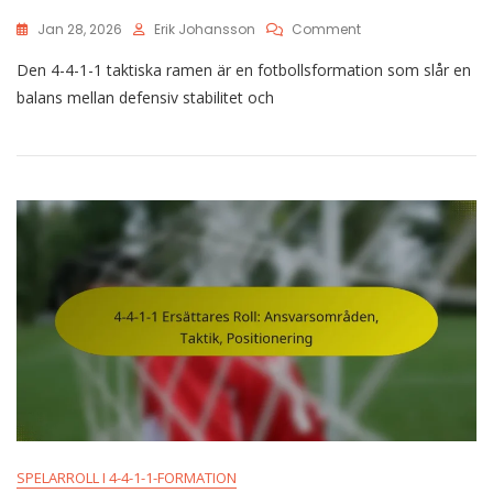
On
Jan 28, 2026
Erik Johansson
Comment
4-
Den 4-4-1-1 taktiska ramen är en fotbollsformation som slår en
4-
1-
balans mellan defensiv stabilitet och
1
Taktisk
Ramverk:
Principer,
Strategier,
Formationer
SPELARROLL I 4-4-1-1-FORMATION