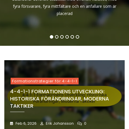
Träning,
Övergånga
1
Denna formation
är placerad
Avstånd,
Avstånd,
Analys:
fyra försvarare, fyra mittfältare och en anfallare som är
Strategier,
Rörelse,
Formation
Rörelse,
Rörelse,
Formatione
Tekniker
Roller
placerad
Utveckling:
Positioneri
Positioneri
Strategier,
Historiska
Roller
Förändring
Moderna
Taktiker
1
2
3
4
5
6
Formationstrategier för 4-4-1-1
4-4-1-1 FORMATIONENS UTVECKLING:
HISTORISKA FÖRÄNDRINGAR, MODERNA
TAKTIKER
Feb 6, 2026
Erik Johansson
0