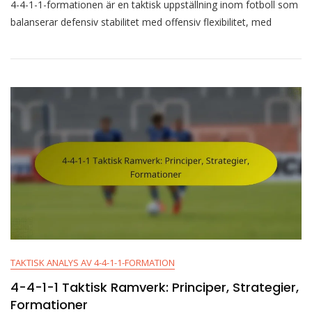
4-4-1-1-formationen är en taktisk uppställning inom fotboll som
4-
1-
balanserar defensiv stabilitet med offensiv flexibilitet, med
1
Formation
Variationer:
Anpassningar,
Strategier,
Formationer
TAKTISK ANALYS AV 4-4-1-1-FORMATION
4-4-1-1 Taktisk Ramverk: Principer, Strategier,
Formationer