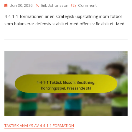
On
Jan 30, 2026
Erik Johansson
Comment
4-
4-4-1-1-formationen är en strategisk uppställning inom fotboll
4-
1-
som balanserar defensiv stabilitet med offensiv flexibilitet. Med
1
Formationens
Genomgång:
Roller,
Strategier,
Justeringar
TAKTISK ANALYS AV 4-4-1-1-FORMATION