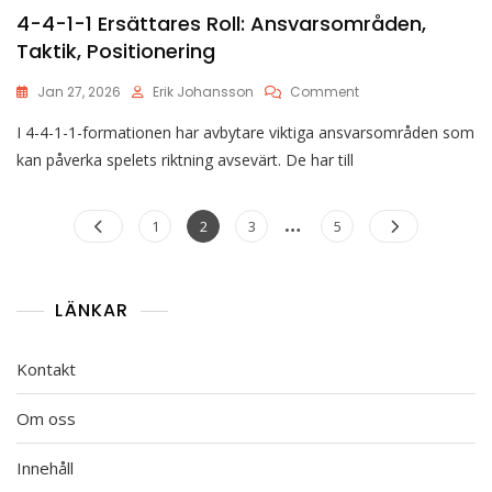
4-4-1-1 Ersättares Roll: Ansvarsområden,
Taktik, Positionering
On
Jan 27, 2026
Erik Johansson
Comment
4-
I 4-4-1-1-formationen har avbytare viktiga ansvarsområden som
4-
1-
kan påverka spelets riktning avsevärt. De har till
1
Ersättares
Posts
…
Roll:
Page
Page
Page
Page
1
2
3
5
Ansvarsområden,
pagination
Taktik,
Positionering
LÄNKAR
Kontakt
Om oss
Innehåll