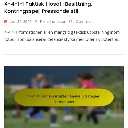
4-4-1-1 Taktisk filosofi: Besittning,
Kontringsspel, Pressande stil
On
Jan 30, 2026
Erik Johansson
Comment
4-
4-4-1-1-formationen är en mångsidig taktisk uppställning inom
4-
1-
fotboll som balanserar defensiv styrka med offensiv potential,
1
Taktisk
Filosofi:
Besittning,
Kontringsspel,
Pressande
Stil