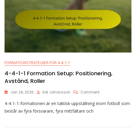
FORMATIONSTRATEGIER FÖR 4-4-1-1
4-4-1-1 Formation Setup: Positionering,
Avstånd, Roller
On
Jan 29, 2026
Erik Johansson
Comment
4-
4-4-1-1-formationen är en taktisk uppställning inom fotboll som
4-
1-
består av fyra försvarare, fyra mittfältare och
1
Formation
Setup:
Positionering,