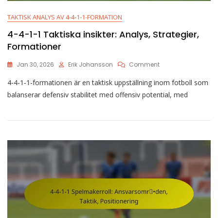
TAKTISK ANALYS AV 4-4-1-1-FORMATION
4-4-1-1 Taktiska insikter: Analys, Strategier,
Formationer
On
Jan 30, 2026
Erik Johansson
Comment
4-
4-4-1-1-formationen är en taktisk uppställning inom fotboll som
4-
1-
balanserar defensiv stabilitet med offensiv potential, med
1
Taktiska
Insikter:
Analys,
Strategier,
Formationer