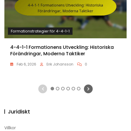
Formationstrategier för 4-4-1-1
4-4-1-1 Formationens Utveckling: Historiska
Förändringar, Moderna Taktiker
Feb 6, 2026
Erik Johansson
0
1
2
3
4
5
6
Juridiskt
Villkor