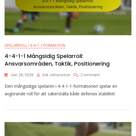
SPELARROLL I 4-4-1-1-FORMATION
4-4-1-1 Mångsidig Spelarroll:
Ansvarsområden, Taktik, Positionering
On
Jan 29, 2026
Erik Johansson
Comment
4-
Den mångsidiga spelaren i 4-4-1-1-formationen spelar en
4-
1-
avgörande roll för att säkerställa både defensiv stabilitet
1
Mångsidig
Spelarroll:
Ansvarsområden,
Taktik,
Positionering