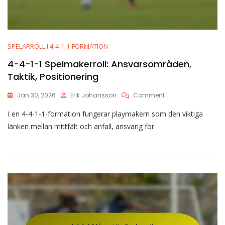
SPELARROLL I 4-4-1-1-FORMATION
4-4-1-1 Spelmakerroll: Ansvarsområden,
Taktik, Positionering
On
Jan 30, 2026
Erik Johansson
Comment
4-
I en 4-4-1-1-formation fungerar playmakern som den viktiga
4-
1-
länken mellan mittfält och anfall, ansvarig för
1
Spelmakerroll:
Ansvarsområden,
Taktik,
Positionering